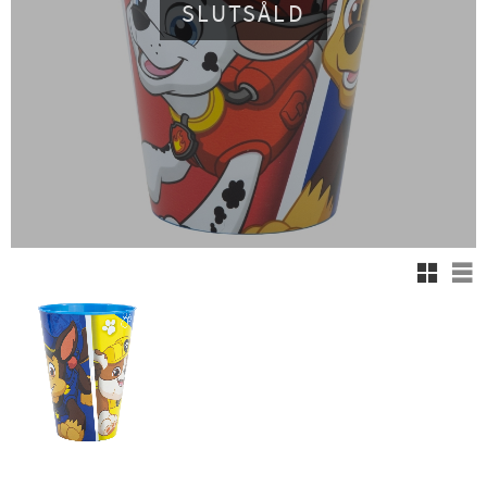
SLUTSÅLD
Rutnäts
Lis