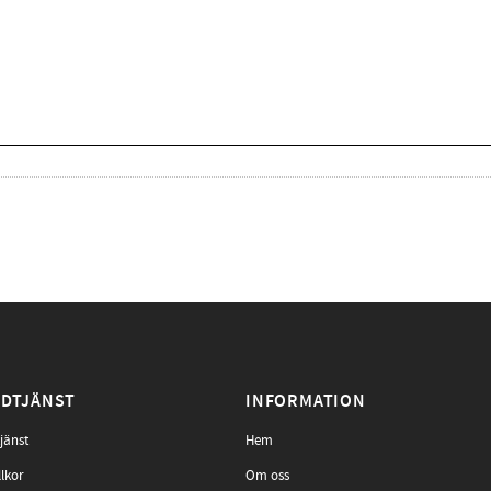
DTJÄNST
INFORMATION
jänst
Hem
llkor
Om oss