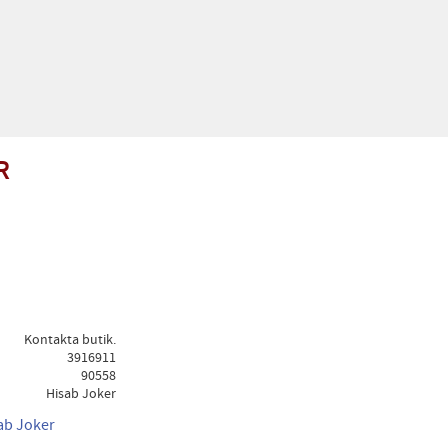
R
Kontakta butik.
3916911
90558
Hisab Joker
sab Joker