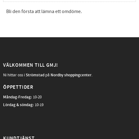
Bli den första att lämna ett omdöme.
VÄLKOMMEN TILL GMJ!
Ni hittar oss i
Strömstad
på
Nordby shoppingcenter
.
ÖPPETTIDER
Måndag-Fredag
:
10-20
Lördag & söndag:
10-19
KUNDTJÄNST