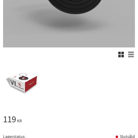
Rutnäts
Lis
119
KR
Lagerstatus
Slutsåld