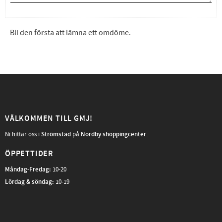
Bli den första att lämna ett omdöme.
VÄLKOMMEN TILL GMJ!
Ni hittar oss i
Strömstad
på
Nordby shoppingcenter
.
ÖPPETTIDER
Måndag-Fredag
:
10-20
Lördag & söndag:
10-19