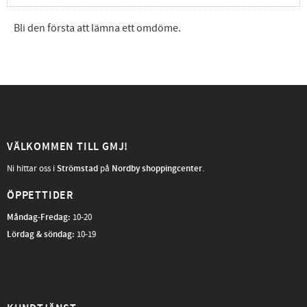
Bli den första att lämna ett omdöme.
VÄLKOMMEN TILL GMJ!
Ni hittar oss i
Strömstad
på
Nordby shoppingcenter
.
ÖPPETTIDER
Måndag-Fredag
:
10-20
Lördag & söndag:
10-19