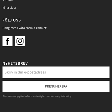
Mina sidor
FÖLJ OSS
Häng med i våra sociala kanaler!
NYHETSBREV
PRENUMERERA
Dina personuppgifter behandlas i enlighet med vår
integritetspolicy
.