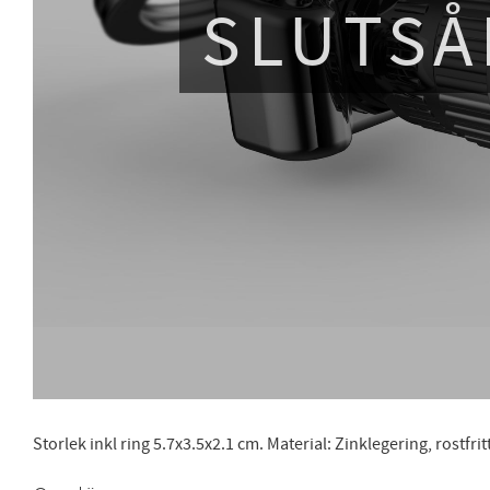
SLUTSÅ
Storlek inkl ring 5.7x3.5x2.1 cm. Material: Zinklegering, rostfritt