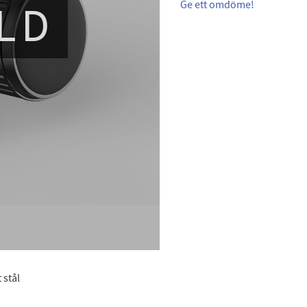
LD
Ge ett omdöme!
 stål