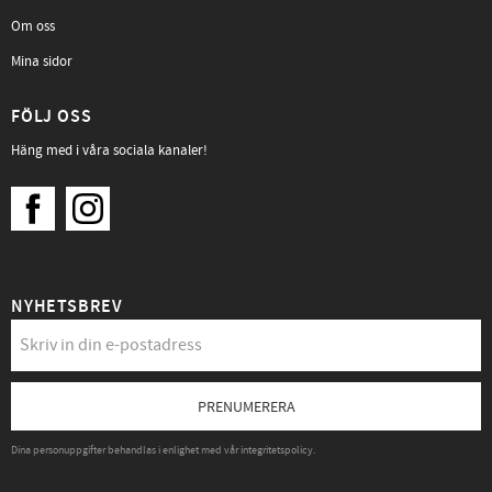
Om oss
Mina sidor
FÖLJ OSS
Häng med i våra sociala kanaler!
NYHETSBREV
PRENUMERERA
Dina personuppgifter behandlas i enlighet med vår
integritetspolicy
.