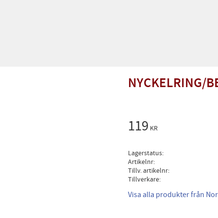
NYCKELRING/B
119
KR
Lagerstatus
Artikelnr
Tillv. artikelnr
Tillverkare
Visa alla produkter från No