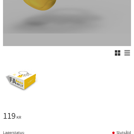
Rutnäts
Lis
119
KR
Lagerstatus
Slutsåld