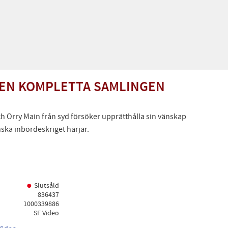
DEN KOMPLETTA SAMLINGEN
h Orry Main från syd försöker upprätthålla sin vänskap
ska inbördeskriget härjar.
Slutsåld
836437
1000339886
SF Video