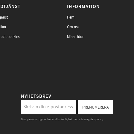
DTJÄNST
INFORMATION
jänst
Hem
llkor
Om oss
 och cookies
Mina sidor
NYHETSBREV
PRENUMERERA
Dina personuppgifter behandlas i enlighet med vår
integritetspolicy
.