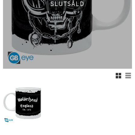
SLUTSÅLD
Rutnäts
Lis