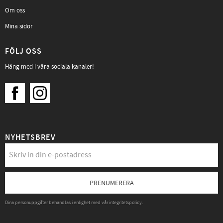
Om oss
Mina sidor
FÖLJ OSS
Häng med i våra sociala kanaler!
NYHETSBREV
PRENUMERERA
Dina personuppgifter behandlas i enlighet med vår
integritetspolicy
.