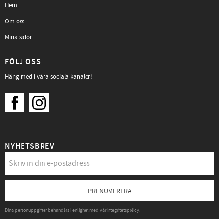
Hem
Om oss
Mina sidor
FÖLJ OSS
Häng med i våra sociala kanaler!
NYHETSBREV
PRENUMERERA
Dina personuppgifter behandlas i enlighet med vår
integritetspolicy
.