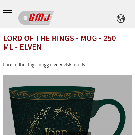
Meny
LORD OF THE RINGS - MUG - 250
ML - ELVEN
Lord of the rings mugg med Alviskt motiv.