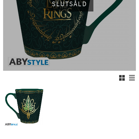
SLUTSÅLD
Rutnäts
Lis