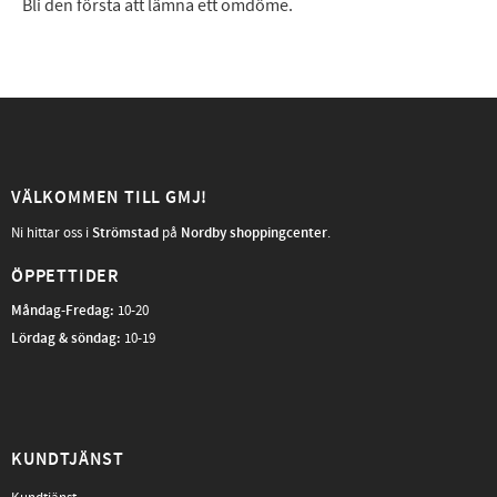
Bli den första att lämna ett omdöme.
VÄLKOMMEN TILL GMJ!
Ni hittar oss i
Strömstad
på
Nordby shoppingcenter
.
ÖPPETTIDER
Måndag-Fredag
:
10-20
Lördag & söndag:
10-19
KUNDTJÄNST