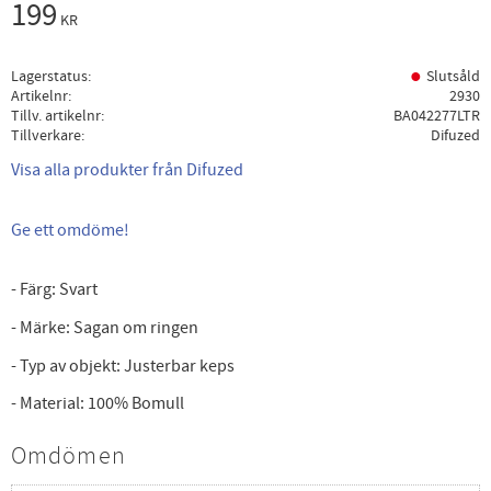
199
KR
Lagerstatus
Slutsåld
Artikelnr
2930
Tillv. artikelnr
BA042277LTR
Tillverkare
Difuzed
Visa alla produkter från Difuzed
Ge ett omdöme!
- Färg: Svart
- Märke: Sagan om ringen
- Typ av objekt: Justerbar keps
- Material: 100% Bomull
Omdömen