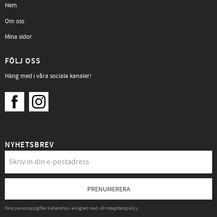
Hem
Om oss
Mina sidor
FÖLJ OSS
Häng med i våra sociala kanaler!
NYHETSBREV
PRENUMERERA
Dina personuppgifter behandlas i enlighet med vår
integritetspolicy
.