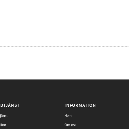
DTJÄNST
INFORMATION
jänst
Hem
llkor
Om oss