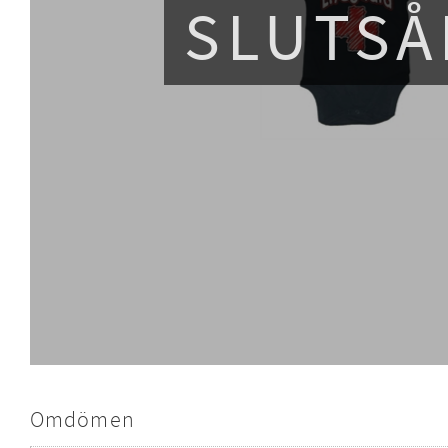
SLUTSÅ
Omdömen