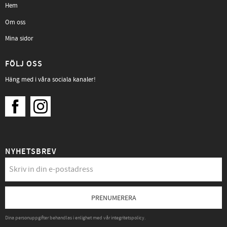
Hem
Om oss
Mina sidor
FÖLJ OSS
Häng med i våra sociala kanaler!
NYHETSBREV
PRENUMERERA
Dina personuppgifter behandlas i enlighet med vår
integritetspolicy
.