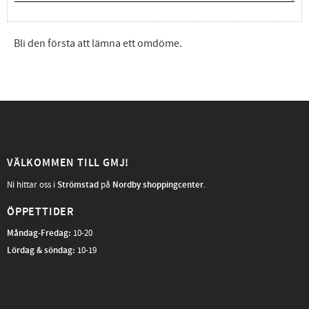
Bli den första att lämna ett omdöme.
VÄLKOMMEN TILL GMJ!
Ni hittar oss i
Strömstad
på
Nordby shoppingcenter
.
ÖPPETTIDER
Måndag-Fredag
:
10-20
Lördag & söndag:
10-19