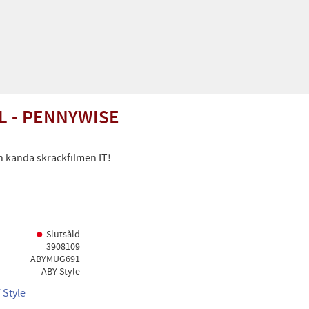
ML - PENNYWISE
n kända skräckfilmen IT!
Slutsåld
3908109
ABYMUG691
ABY Style
 Style