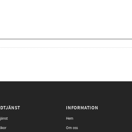
DTJÄNST
INFORMATION
jänst
Hem
llkor
Om oss