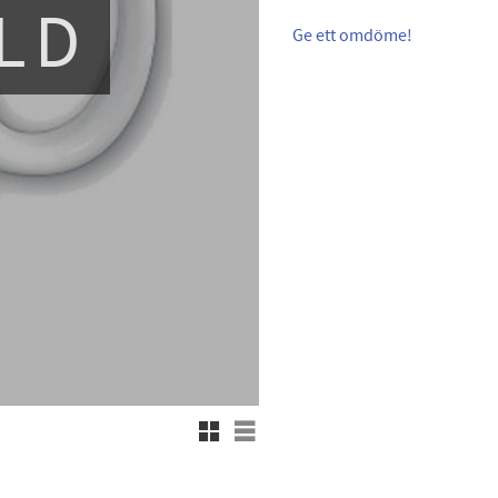
LD
Ge ett omdöme!
Rutnätsvy
Listvy