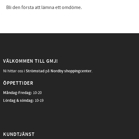
Bli den första att lämna ett omdöme.
VÄLKOMMEN TILL GMJ!
Ni hittar oss i
Strömstad
på
Nordby shoppingcenter
.
ÖPPETTIDER
Måndag-Fredag
:
10-20
Lördag & söndag:
10-19
KUNDTJÄNST