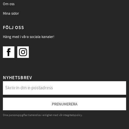
Om oss
Mina sidor
FÖLJ OSS
Häng med i våra sociala kanaler!
NYHETSBREV
PRENUMERERA
Dina personuppgifter behandlas i enlighet med vår
integritetspolicy
.