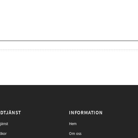
DTJÄNST
INFORMATION
jänst
Hem
llkor
Om oss