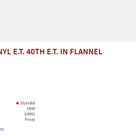
YL E.T. 40TH E.T. IN FLANNEL
Slutsåld
1840
63991
Proxy
xy