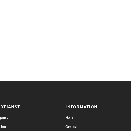
DTJÄNST
INFORMATION
jänst
Hem
llkor
Om oss