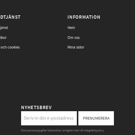
DTJÄNST
INFORMATION
jänst
Hem
llkor
Om oss
 och cookies
Mina sidor
NYHETSBREV
PRENUMERERA
Dina personuppgifter behandlas i enlighet med vår
integritetspolicy
.