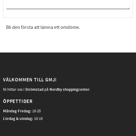
Bli den första att lämna ett omdöme.
VÄLKOMMEN TILL GMJ!
Ni hittar oss i
Strömstad
på
Nordby shoppingcenter
.
ÖPPETTIDER
Måndag-Fredag
:
10-20
Lördag & söndag:
10-19