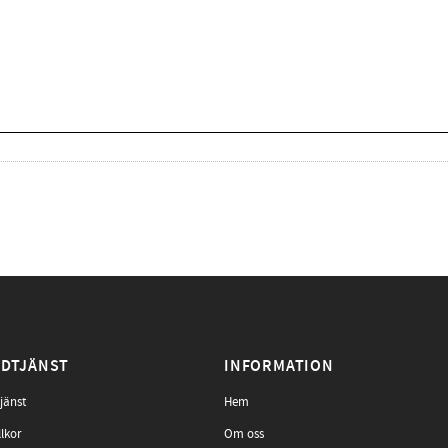
DTJÄNST
INFORMATION
jänst
Hem
llkor
Om oss