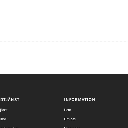
DTJÄNST
INFORMATION
jänst
Hem
llkor
Om oss