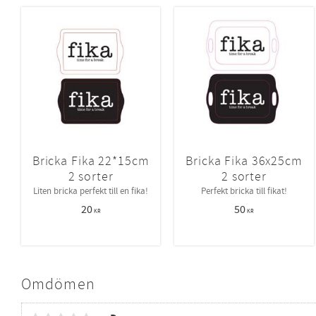
Bricka Fika 22*15cm
Bricka Fika 36x25cm
2 sorter
2 sorter
Liten bricka perfekt till en fika!
​Perfekt bricka till fikat!
20
50
KR
KR
Omdömen