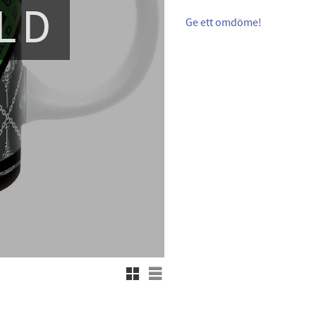
LD
Ge ett omdöme!
Rutnätsvy
Listvy