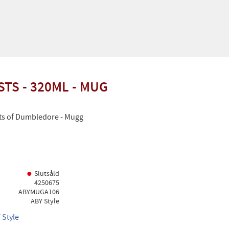
TS - 320ML - MUG
ets of Dumbledore - Mugg
Slutsåld
4250675
ABYMUGA106
ABY Style
 Style