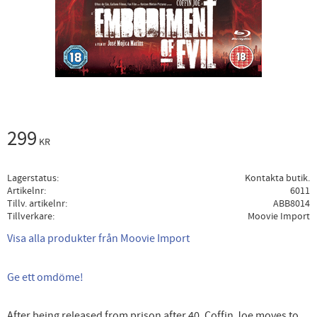
299
KR
Lagerstatus
Kontakta butik.
Artikelnr
6011
Tillv. artikelnr
ABB8014
Tillverkare
Moovie Import
Visa alla produkter från Moovie Import
Ge ett omdöme!
After being released from prison after 40, Coffin Joe moves to