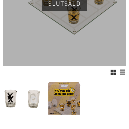
SLUTSÅLD
Rutnäts
Lis