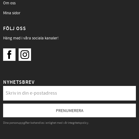
Om oss
Mina sidor
FÖLJ OSS
Häng med i våra sociala kanaler!
NYHETSBREV
PRENUMERERA
Dina personuppgifter behandlas i enlighet med vår
integritetspolicy
.