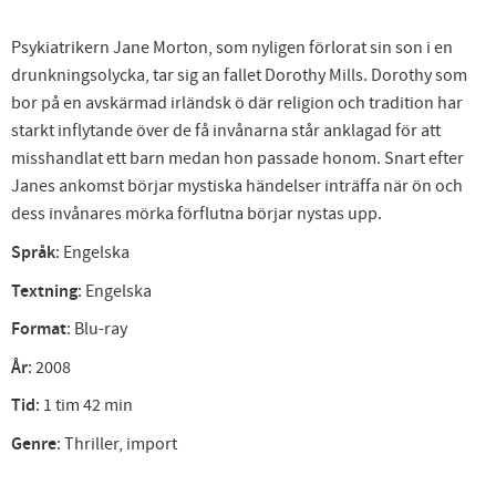
Psykiatrikern Jane Morton, som nyligen förlorat sin son i en
drunkningsolycka, tar sig an fallet Dorothy Mills. Dorothy som
bor på en avskärmad irländsk ö där religion och tradition har
starkt inflytande över de få invånarna står anklagad för att
misshandlat ett barn medan hon passade honom. Snart efter
Janes ankomst börjar mystiska händelser inträffa när ön och
dess invånares mörka förflutna börjar nystas upp.
Språk
: Engelska
Textning
: Engelska
Format
: Blu-ray
År
: 2008
Tid
: 1 tim 42 min
Genre
: Thriller, import