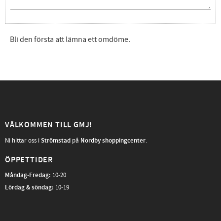
Bli den första att lämna ett omdöme.
VÄLKOMMEN TILL GMJ!
Ni hittar oss i
Strömstad
på
Nordby shoppingcenter
.
ÖPPETTIDER
Måndag-Fredag
:
10-20
Lördag & söndag:
10-19