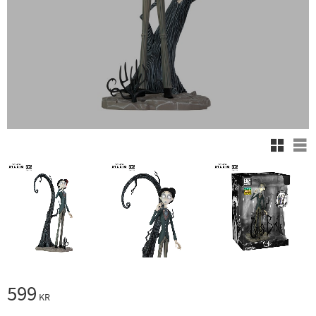
Rutnäts
Lis
599
KR