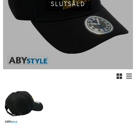
SLUTSÅLD
Rutnäts
Lis