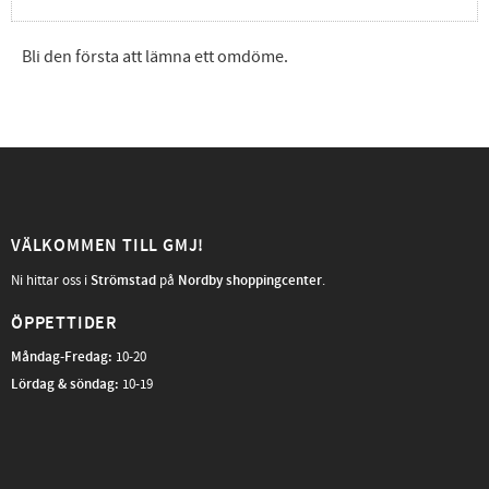
Bli den första att lämna ett omdöme.
VÄLKOMMEN TILL GMJ!
Ni hittar oss i
Strömstad
på
Nordby shoppingcenter
.
ÖPPETTIDER
Måndag-Fredag
:
10-20
Lördag & söndag:
10-19