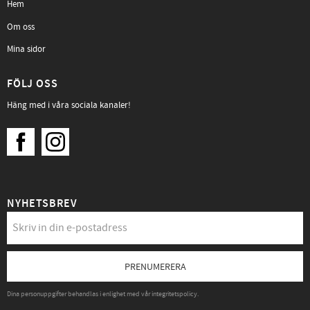
Hem
Om oss
Mina sidor
FÖLJ OSS
Häng med i våra sociala kanaler!
NYHETSBREV
PRENUMERERA
Dina personuppgifter behandlas i enlighet med vår
integritetspolicy
.