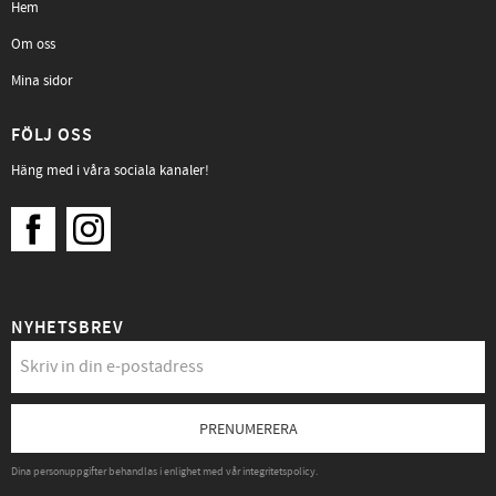
Hem
Om oss
Mina sidor
FÖLJ OSS
Häng med i våra sociala kanaler!
NYHETSBREV
PRENUMERERA
Dina personuppgifter behandlas i enlighet med vår
integritetspolicy
.