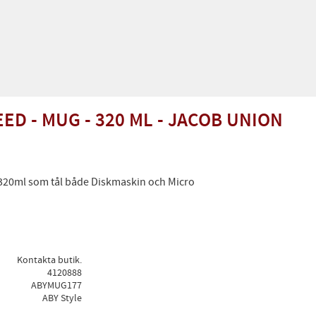
ED - MUG - 320 ML - JACOB UNION
320ml som tål både Diskmaskin och Micro
Kontakta butik.
4120888
ABYMUG177
ABY Style