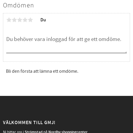
Omdömen
Du
Bli den första att lämna ett omdöme.
VÄLKOMMEN TILL GMJ!
Ni hittar oss i
Strömstad
på
Nordby shoppingcenter
.