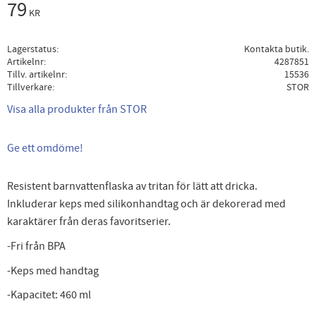
79
KR
Lagerstatus
Kontakta butik.
Artikelnr
4287851
Tillv. artikelnr
15536
Tillverkare
STOR
Visa alla produkter från STOR
Ge ett omdöme!
Resistent barnvattenflaska av tritan för lätt att dricka.
Inkluderar keps med silikonhandtag och är dekorerad med
karaktärer från deras favoritserier.
-Fri från BPA
-Keps med handtag
-Kapacitet: 460 ml