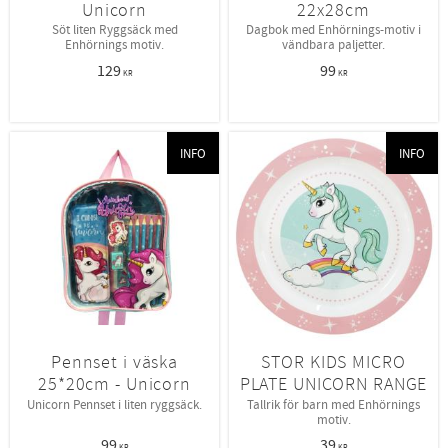
Unicorn
22x28cm
Söt liten Ryggsäck med
Dagbok med Enhörnings-motiv i
Enhörnings motiv.
vändbara paljetter.
129
99
KR
KR
INFO
INFO
Pennset i väska
STOR KIDS MICRO
25*20cm - Unicorn
PLATE UNICORN RANGE
Unicorn Pennset i liten ryggsäck.
Tallrik för barn med Enhörnings
motiv.
99
39
KR
KR