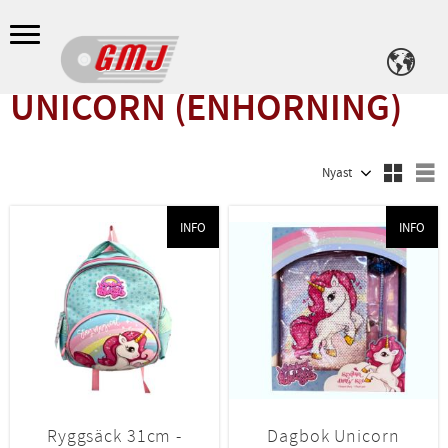
Meny
UNICORN (ENHÖRNING)
Välj sortering
V
INFO
INFO
Ryggsäck 31cm -
Dagbok Unicorn