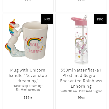
INFO
INFO
Mug with Unicorn
550ml Vattenflaska i
handle "Never stop
Plast med Sugrör -
dreaming"
Enchanted Rainbows
Enhörning
"Never stop dreaming"
Enhörnings-mugg
Vattenflaska i Plast med Sugrör
119
99
KR
KR