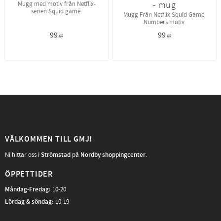
- mug
Mugg med motiv från Netflix-
serien Squid game.
Mugg Från Netflix Squid Game.
Numbers motiv.
99
99
KR
KR
VÄLKOMMEN TILL GMJ!
Ni hittar oss i
Strömstad
på
Nordby shoppingcenter
.
ÖPPETTIDER
Måndag-Fredag
:
10-20
Lördag & söndag:
10-19