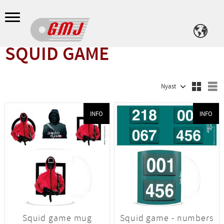
Meny
SQUID GAME
Välj sortering
V
INFO
INFO
Squid game mug
Squid game - numbers