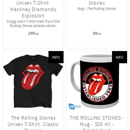
Unisex T-Shirt:
Stones
Hackney Diamonds
Mug - The Rolling Stones
Explosion
Snygg svart T-shirt med Tryck från
Rolling Stones senaste album.
249
89
KR
KR
INFO
INFO
The Rolling Stones
THE ROLLING STONES -
Unisex T-Shirt: Classic
Mug - 320 ml -