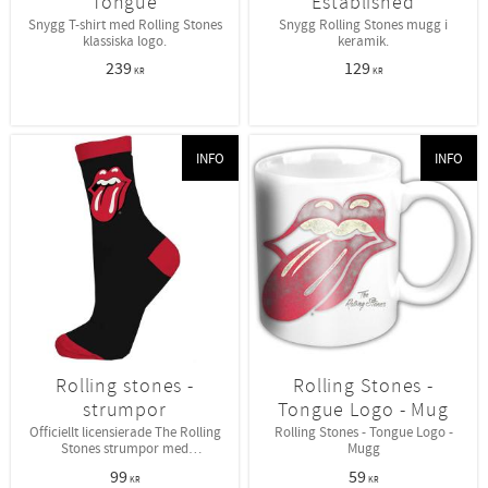
Tongue
Established
Snygg T-shirt med Rolling Stones
Snygg Rolling Stones mugg i
klassiska logo.
keramik.
239
129
KR
KR
INFO
INFO
Rolling stones -
Rolling Stones -
strumpor
Tongue Logo - Mug
Officiellt licensierade The Rolling
Rolling Stones - Tongue Logo -
Stones strumpor med
Mugg
designmotivet "Classic Tongue".
99
59
KR
KR