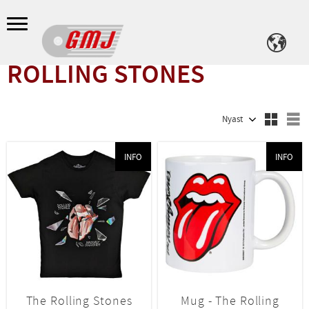
Meny
ROLLING STONES
Välj sortering
V
INFO
INFO
The Rolling Stones
Mug - The Rolling