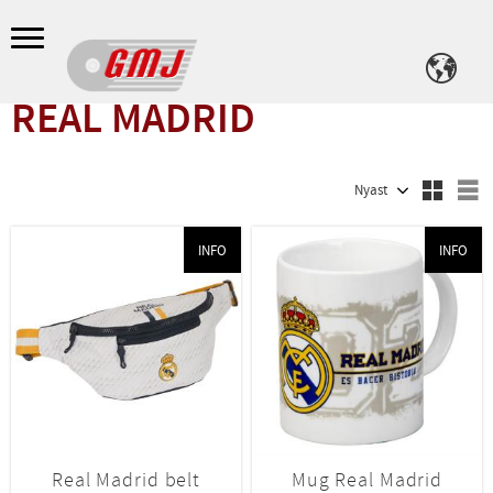
Meny
REAL MADRID
Välj sortering
V
INFO
INFO
Real Madrid belt
Mug Real Madrid