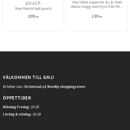
pouch
Visa vilken supporter du är med
denna mugg med tryck från Real
Real Madrid belt pouch
Madrid!
299
139
KR
KR
VÄLKOMMEN TILL GMJ!
Ni hittar oss i
Strömstad
på
Nordby shoppingcenter
.
ÖPPETTIDER
Måndag-Fredag
:
10-20
Lördag & söndag:
10-19