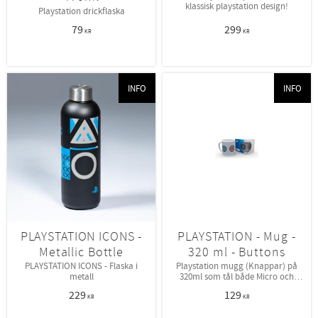
klassisk playstation design!
Playstation drickflaska
79
299
KR
KR
INFO
INFO
PLAYSTATION ICONS -
PLAYSTATION - Mug -
Metallic Bottle
320 ml - Buttons
PLAYSTATION ICONS - Flaska i
Playstation mugg (Knappar) på
metall
320ml som tål både Micro och
Diskmaskin.
229
129
KR
KR