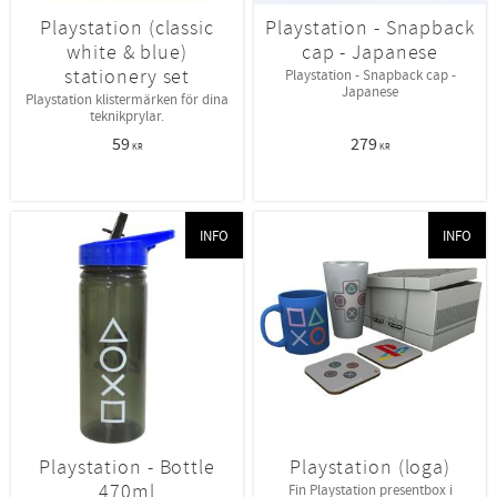
Playstation (classic
Playstation - Snapback
white & blue)
cap - Japanese
stationery set
Playstation - Snapback cap -
Japanese
Playstation klistermärken för dina
teknikprylar.
59
279
KR
KR
INFO
INFO
Playstation - Bottle
Playstation (loga)
470ml
Fin Playstation presentbox i