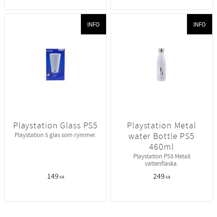
INFO
INFO
Playstation Glass PS5
Playstation Metal
water Bottle PS5
Playstation 5 glas som rymmer.
460ml
Playstation PS5 Metall
vattenflaska.
149
249
KR
KR