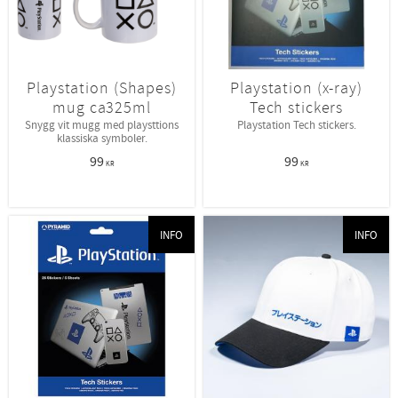
Playstation (Shapes)
Playstation (x-ray)
mug ca325ml
Tech stickers
Snygg vit mugg med playsttions
Playstation Tech stickers.
klassiska symboler.
99
99
KR
KR
INFO
INFO