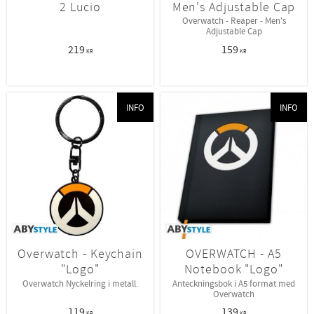
2 Lucio
Men's Adjustable Cap
Overwatch - Reaper - Men's
Adjustable Cap
219
159
KR
KR
INFO
INFO
Overwatch - Keychain
OVERWATCH - A5
"Logo"
Notebook "Logo"
Overwatch Nyckelring i metall.
Anteckningsbok i A5 format med
Overwatch
119
139
KR
KR