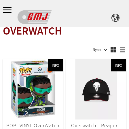
Meny
OVERWATCH
Välj sortering
V
INFO
INFO
POP! VINYL OverWatch
Overwatch - Reaper -