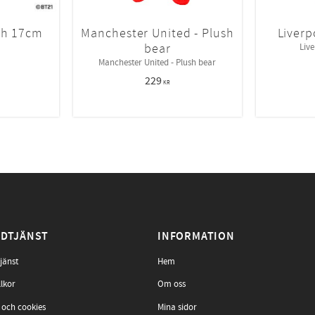
sh 17cm
Manchester United - Plush
Liverp
bear
Live
Manchester United - Plush bear
229
KR
DTJÄNST
INFORMATION
jänst
Hem
llkor
Om oss
 och cookies
Mina sidor