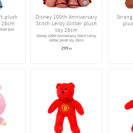
ft plush
Disney 100th Anniversary
Strang
d 28cm
Stitch Leroy Glitter plush
plu
toy 28cm
 med ljud.
Disney 100th Anniversary Stitch Leroy
Glitter plush toy 28cm
299
KR