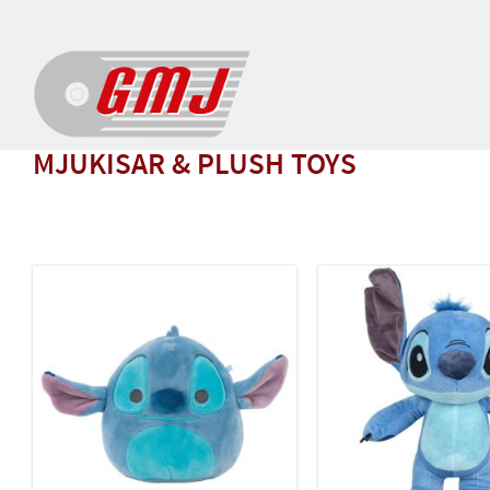
MJUKISAR & PLUSH TOYS