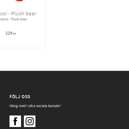
ool - Plush bear
rpool - Plush bear
229
KR
FÖLJ OSS
Häng med i våra sociala kanaler!