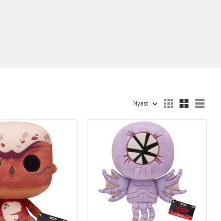
Välj sortering
Välj